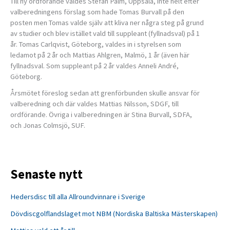
Till ny ordförande valdes Stefan Palm, Uppsala, inte helt efter
valberedningens förslag som hade Tomas Burvall på den
posten men Tomas valde själv att kliva ner några steg på grund
av studier och blev istället vald till suppleant (fyllnadsval) på 1
år. Tomas Carlqvist, Göteborg, valdes in i styrelsen som
ledamot på 2 år och Mattias Ahlgren, Malmö, 1 år (även här
fyllnadsval. Som suppleant på 2 år valdes Anneli André,
Göteborg.
Årsmötet föreslog sedan att grenförbunden skulle ansvar för
valberedning och där valdes Mattias Nilsson, SDGF, till
ordförande. Övriga i valberedningen är Stina Burvall, SDFA,
och Jonas Colmsjö, SUF.
Senaste nytt
Hedersdisc till alla Allroundvinnare i Sverige
Dövdiscgolflandslaget mot NBM (Nordiska Baltiska Mästerskapen)