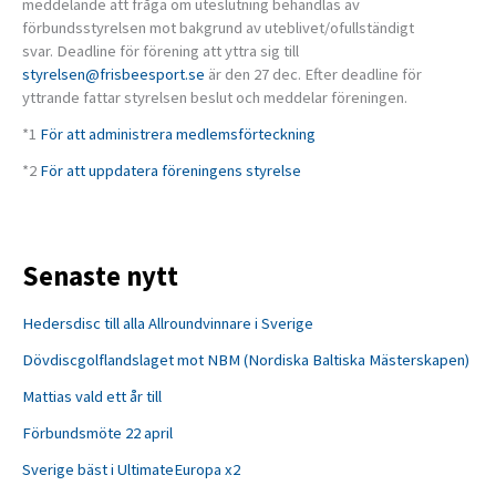
meddelande att fråga om uteslutning behandlas av
förbundsstyrelsen mot bakgrund av uteblivet/ofullständigt
svar. Deadline för förening att yttra sig till
styrelsen@frisbeesport.se
är den 27 dec. Efter deadline för
yttrande fattar styrelsen beslut och meddelar föreningen.
*1
För att administrera medlemsförteckning
*2
För att uppdatera föreningens styrelse
Senaste nytt
Hedersdisc till alla Allroundvinnare i Sverige
Dövdiscgolflandslaget mot NBM (Nordiska Baltiska Mästerskapen)
Mattias vald ett år till
Förbundsmöte 22 april
Sverige bäst i UltimateEuropa x2