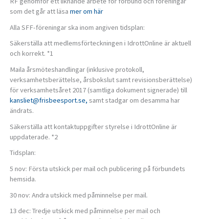
RF genomför ett liknande arbete för förbund och föreningar
som det går att läsa
mer om här
Alla SFF-föreningar ska inom angiven tidsplan:
Säkerställa att medlemsförteckningen i IdrottOnline är aktuell
och korrekt. *1
Maila årsmöteshandlingar (inklusive protokoll,
verksamhetsberättelse, årsbokslut samt revisionsberättelse)
för verksamhetsåret 2017 (samtliga dokument signerade) till
kansliet@frisbeesport.se,
samt stadgar om desamma har
ändrats.
Säkerställa att kontaktuppgifter styrelse i IdrottOnline är
uppdaterade. *2
Tidsplan:
5 nov: Första utskick per mail och publicering på förbundets
hemsida.
30 nov: Andra utskick med påminnelse per mail.
13 dec: Tredje utskick med påminnelse per mail och