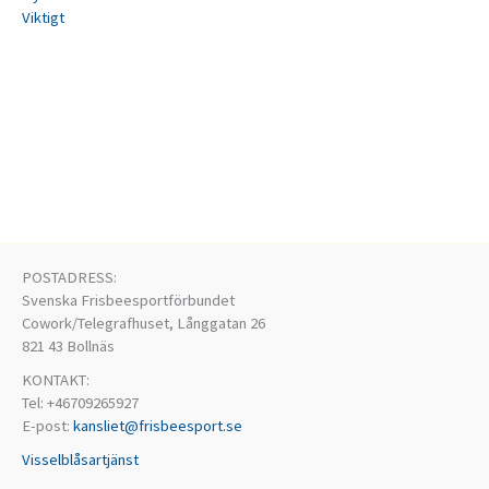
Viktigt
POSTADRESS:
Svenska Frisbeesportförbundet
Cowork/Telegrafhuset, Långgatan 26
821 43 Bollnäs
KONTAKT:
Tel: +46709265927
E-post:
kansliet@frisbeesport.se
Visselblåsartjänst