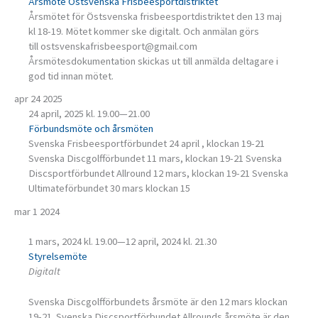
Årsmöte Östsvenska Frisbeesportdistriktet
Årsmötet för Östsvenska frisbeesportdistriktet den 13 maj
kl 18-19. Mötet kommer ske digitalt. Och anmälan görs
till ostsvenskafrisbeesport@gmail.com
Årsmötesdokumentation skickas ut till anmälda deltagare i
god tid innan mötet.
apr
24
2025
24 april, 2025 kl. 19.00
—
21.00
Förbundsmöte och årsmöten
Svenska Frisbeesportförbundet 24 april , klockan 19-21
Svenska Discgolfförbundet 11 mars, klockan 19-21 Svenska
Discsportförbundet Allround 12 mars, klockan 19-21 Svenska
Ultimateförbundet 30 mars klockan 15
mar
1
2024
1 mars, 2024 kl. 19.00
—
12 april, 2024 kl. 21.30
Styrelsemöte
Digitalt
Svenska Discgolfförbundets årsmöte är den 12 mars klockan
19-21. Svenska Discsportförbundet Allrounds årsmöte är den