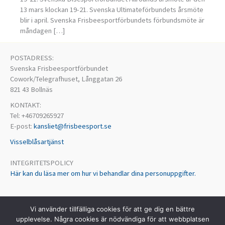
13 mars klockan 19-21. Svenska Ultimateförbundets årsmöte
blir i april. Svenska Frisbeesportförbundets förbundsmöte är
måndagen […]
POSTADRESS:
Svenska Frisbeesportförbundet
Cowork/Telegrafhuset, Långgatan 26
821 43 Bollnäs
KONTAKT:
Tel: +46709265927
E-post:
kansliet@frisbeesport.se
Visselblåsartjänst
INTEGRITETSPOLICY
Här kan du läsa mer om hur vi behandlar dina personuppgifter.
Vi använder tillfälliga cookies för att ge dig en bättre
upplevelse. Några cookies är nödvändiga för att webbplatsen