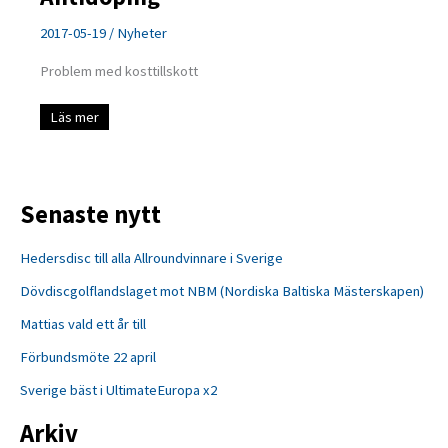
2017-05-19
/
Nyheter
Problem med kosttillskott
Antidoping
Läs mer
Senaste nytt
Hedersdisc till alla Allroundvinnare i Sverige
Dövdiscgolflandslaget mot NBM (Nordiska Baltiska Mästerskapen)
Mattias vald ett år till
Förbundsmöte 22 april
Sverige bäst i UltimateEuropa x2
Arkiv