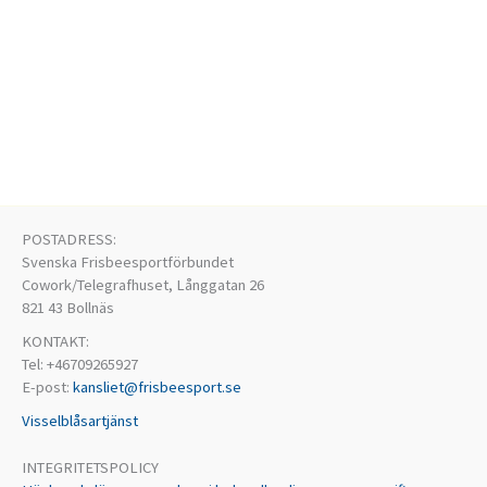
POSTADRESS:
Svenska Frisbeesportförbundet
Cowork/Telegrafhuset, Långgatan 26
821 43 Bollnäs
KONTAKT:
Tel: +46709265927
E-post:
kansliet@frisbeesport.se
Visselblåsartjänst
INTEGRITETSPOLICY