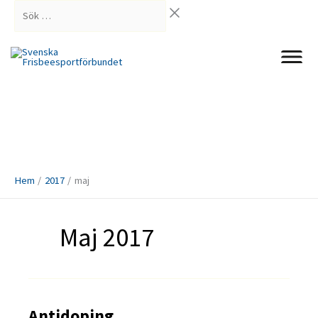
Hoppa
Sök
till
…
innehåll
Hem
2017
maj
Maj 2017
Antidoping