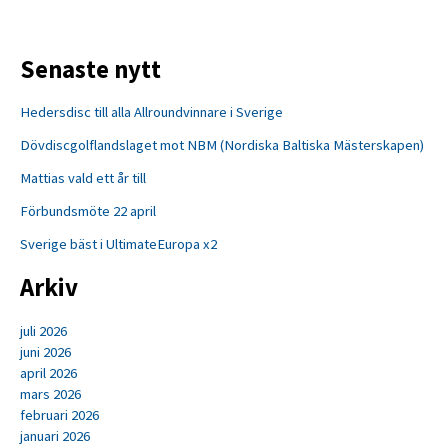
50
åren
avklarade
Senaste nytt
Hedersdisc till alla Allroundvinnare i Sverige
Dövdiscgolflandslaget mot NBM (Nordiska Baltiska Mästerskapen)
Mattias vald ett år till
Förbundsmöte 22 april
Sverige bäst i UltimateEuropa x2
Arkiv
juli 2026
juni 2026
april 2026
mars 2026
februari 2026
januari 2026