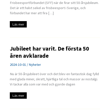
Frisbeesportförbundet (SFF) när de firar sitt 50-årsjubileum.
Det är ett halvt sekel av frisbeesport i Sverige, och
förbundet har mer att fira […]
Svenska
Läs mer
Frisbeesportförbundet
firar
50
år
med
rekordmånga
Jubileet har varit. De första 50
medlemsföreningar
åren avklarade
2024-10-01
/
Nyheter
Nu är 50-årsjubileet över och det blev en fantastisk dag fylld
med glada miner, skratt, hjärtliga tal och massor av nostalgi.
Vi tackar alla som var med och gjorde dagen
Jubileet
Läs mer
har
varit.
De
första