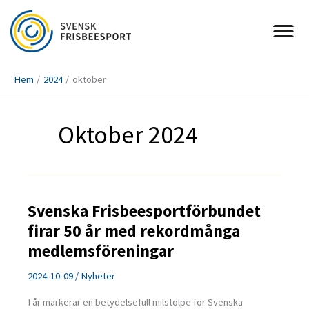
Hoppa
till
innehåll
Hem
2024
oktober
Oktober 2024
Svenska Frisbeesportförbundet
firar 50 år med rekordmånga
medlemsföreningar
2024-10-09
/
Nyheter
I år markerar en betydelsefull milstolpe för Svenska