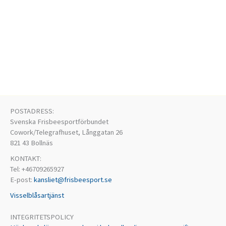
POSTADRESS:
Svenska Frisbeesportförbundet
Cowork/Telegrafhuset, Långgatan 26
821 43 Bollnäs
KONTAKT:
Tel: +46709265927
E-post:
kansliet@frisbeesport.se
Visselblåsartjänst
INTEGRITETSPOLICY