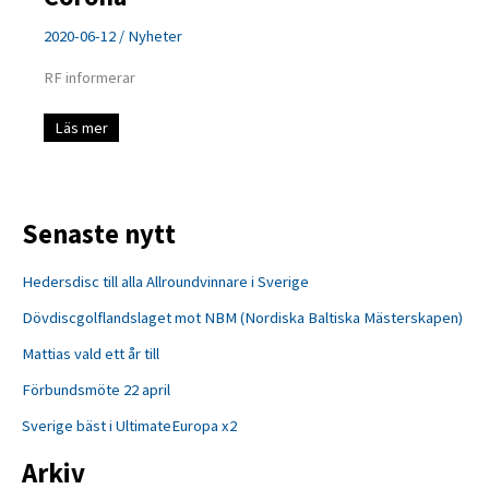
2020-06-12
/
Nyheter
RF informerar
Corona
Läs mer
Senaste nytt
Hedersdisc till alla Allroundvinnare i Sverige
Dövdiscgolflandslaget mot NBM (Nordiska Baltiska Mästerskapen)
Mattias vald ett år till
Förbundsmöte 22 april
Sverige bäst i UltimateEuropa x2
Arkiv