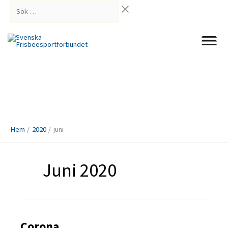
Hoppa
Sök
till
…
innehåll
Hem
2020
juni
Juni 2020
Corona