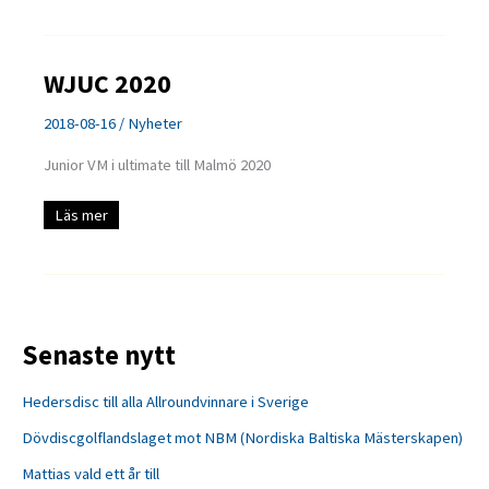
WJUC 2020
2018-08-16
/
Nyheter
Junior VM i ultimate till Malmö 2020
WJUC
Läs mer
2020
Senaste nytt
Hedersdisc till alla Allroundvinnare i Sverige
Dövdiscgolflandslaget mot NBM (Nordiska Baltiska Mästerskapen)
Mattias vald ett år till