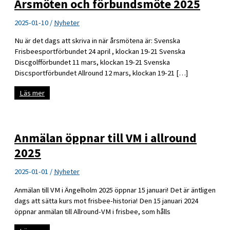
Årsmöten och förbundsmöte 2025
2025-01-10
/
Nyheter
Nu är det dags att skriva in när årsmötena är: Svenska
Frisbeesportförbundet 24 april , klockan 19-21 Svenska
Discgolfförbundet 11 mars, klockan 19-21 Svenska
Discsportförbundet Allround 12 mars, klockan 19-21 […]
Årsmöten
Läs mer
och
förbundsmöte
2025
Anmälan öppnar till VM i allround
2025
2025-01-01
/
Nyheter
Anmälan till VM i Ängelholm 2025 öppnar 15 januari! Det är äntligen
dags att sätta kurs mot frisbee-historia! Den 15 januari 2024
öppnar anmälan till Allround-VM i frisbee, som hålls