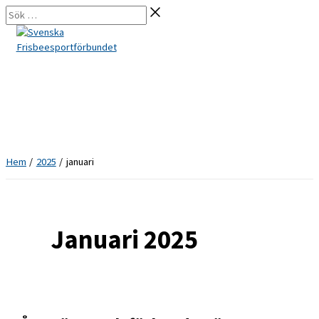
Hoppa
Sök
till
…
innehåll
Hem
2025
januari
Januari 2025