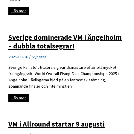
Ny
Läs mer
antidopingplan
för
SFF
Sverige dominerade VM i Ängelholm
– dubbla totalsegrar!
2025-08-28
/
Nyheter
Sverige kan stolt titulera sig världsmästare efter ett mycket
framgångsrikt World Overall Flying Disc Championships 2025 i
Ängelholm. Tävlingarna bjöd på en fantastisk stämning,
spännande finaler och inte minst en
Sverige
Läs mer
dominerade
VM
i
Ängelholm
–
VM i Allround startar 9 augusti
dubbla
totalsegrar!