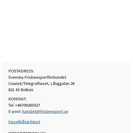
POSTADRESS:
Svenska Frisbeesportförbundet
Cowork/Telegrafhuset, Långgatan 26
821 43 Bollnäs
KONTAKT:
Tel: +46709265927
E-post:
kansliet@frisbeesport.se
Visselblåsartjänst