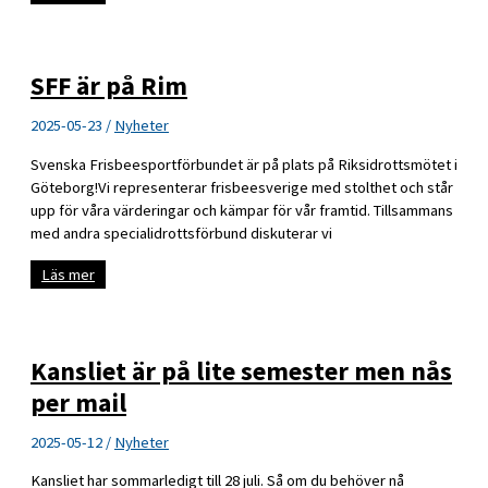
i
Linköping
–
Lyckad
ParaFrisbeedag
SFF är på Rim
med
framtidssatsning
2025-05-23
/
Nyheter
Svenska Frisbeesportförbundet är på plats på Riksidrottsmötet i
Göteborg!Vi representerar frisbeesverige med stolthet och står
upp för våra värderingar och kämpar för vår framtid. Tillsammans
med andra specialidrottsförbund diskuterar vi
SFF
Läs mer
är
på
Rim
Kansliet är på lite semester men nås
per mail
2025-05-12
/
Nyheter
Kansliet har sommarledigt till 28 juli. Så om du behöver nå