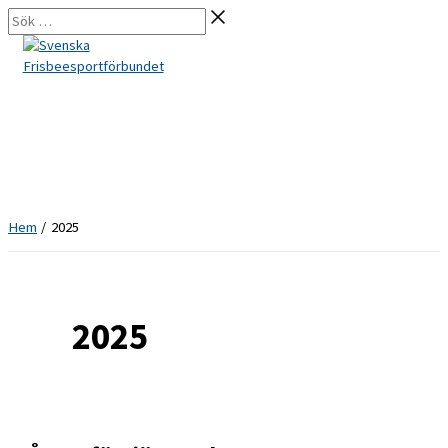
Hoppa
Sök
till
…
innehåll
Hem
2025
2025