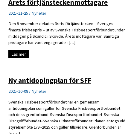
Årets förtjänsteckenmottagare
2025-11-25
/
Nyheter
Den 8 november delades årets förtjänsttecken – Sveriges
finaste frisbeepris – ut av Svenska Frisbeesportförbundet under
middagen på Scandic i Skövde. Årets mottagare var: Samtliga
pristagare har varit engagerade i […]
Årets
Läs mer
förtjänsteckenmottagare
Ny antidopingplan för SFF
2025-10-08
/
Nyheter
Svenska Frisbeesportförbundet har en gemensam
antidopingplan som gäller för Svenska Frisbeesportförbundet
och dess grenförbund-Svenska Discsportförbundet-Svenska
Discgolfförbundet-Svenska Ultimateförbundet Planen antogs vid
styrelsemöte 1/9 -2025 och gäller tillsvidare. Grenförbunden är
fria att