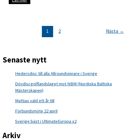
får
RFs
högsta
utmärkelse
1
2
Nästa
→
Senaste nytt
Hedersdisc till alla Allroundvinnare i Sverige
Dövdiscgolflandslaget mot NBM (Nordiska Baltiska
Mästerskapen)
Mattias vald ett år till
Förbundsmöte 22 april
Sverige bäst i UltimateEuropa x2
Arkiv