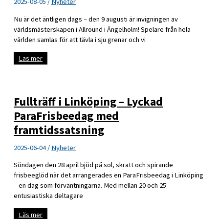
2025-08-05
/
Nyheter
Nu är det äntligen dags – den 9 augusti är invigningen av
världsmästerskapen i Allround i Ängelholm! Spelare från hela
världen samlas för att tävla i sju grenar och vi
VM
Läs mer
i
Allround
startar
9
augusti
Fullträff i Linköping – Lyckad
ParaFrisbeedag med
framtidssatsning
2025-06-04
/
Nyheter
Söndagen den 28 april bjöd på sol, skratt och spirande
frisbeeglöd när det arrangerades en ParaFrisbeedag i Linköping
– en dag som förväntningarna. Med mellan 20 och 25
entusiastiska deltagare
Fullträff
Läs mer