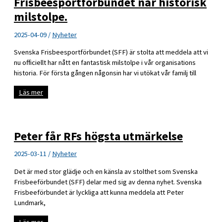
Frisbeesportförbundet når historisk
milstolpe.
2025-04-09
/
Nyheter
Svenska Frisbeesportförbundet (SFF) är stolta att meddela att vi
nu officiellt har nått en fantastisk milstolpe i vår organisations
historia. För första gången någonsin har vi utökat vår familj till
200
Läs mer
föreningar!
Svenska
Frisbeesportförbundet
når
historisk
Peter får RFs högsta utmärkelse
milstolpe.
2025-03-11
/
Nyheter
Det är med stor glädje och en känsla av stolthet som Svenska
Frisbeeförbundet (SFF) delar med sig av denna nyhet. Svenska
Frisbeeförbundet är lyckliga att kunna meddela att Peter
Lundmark,
Peter
Läs mer