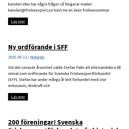
kansliet eller har några frågor så fungerar mailen
kansliet@frisbeesport,se bäst.Ha en skön frisbeesommar.
Kansliet
Läs mer
är
på
lite
semester
men
Ny ordförande i SFF
nås
per
mail
2025-05-12
/
Nyheter
Vid det senaste årsmötet valde Stefan Palm att inte kandidera till
omval som ordförande för Svenska Frisbeesportförbundet
(SFF). Stefan har under många år lett förbundet med stor
entusiasm, drivkraft och
Ny
Läs mer
ordförande
i
SFF
200 föreningar! Svenska