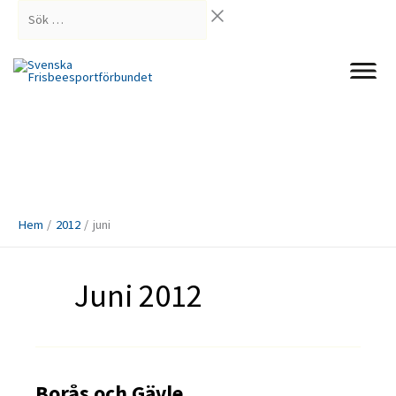
Hoppa
Sök
till
…
innehåll
Hem
2012
juni
Juni 2012
Borås och Gävle