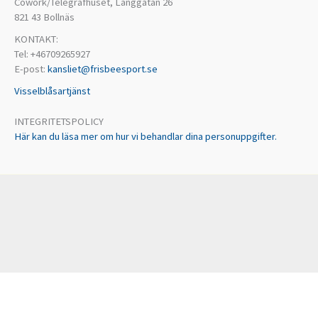
Cowork/Telegrafhuset, Långgatan 26
821 43 Bollnäs
KONTAKT:
Tel: +46709265927
E-post:
kansliet@frisbeesport.se
Visselblåsartjänst
INTEGRITETSPOLICY
Här kan du läsa mer om hur vi behandlar dina personuppgifter.
Vi använder tillfälliga cookies för att ge dig en bättre upplevelse. Några
cookies är nödvändiga för att webbplatsen ska fungera korrekt. Genom
att använda våra tjänster godkänner du detta. Här kan du läsa mer om