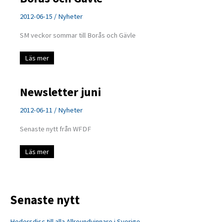
2012-06-15
/
Nyheter
SM veckor sommar till Borås och Gävle
Borås
Läs mer
och
Gävle
Newsletter juni
2012-06-11
/
Nyheter
Senaste nytt från WFDF
Newsletter
Läs mer
juni
Senaste nytt
Hedersdisc till alla Allroundvinnare i Sverige