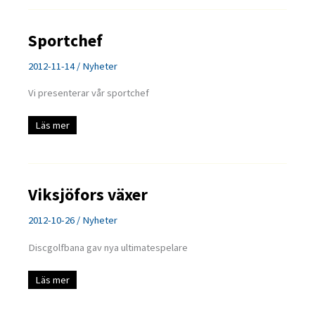
Sportchef
2012-11-14
/
Nyheter
Vi presenterar vår sportchef
Sportchef
Läs mer
Viksjöfors växer
2012-10-26
/
Nyheter
Discgolfbana gav nya ultimatespelare
Viksjöfors
Läs mer
växer