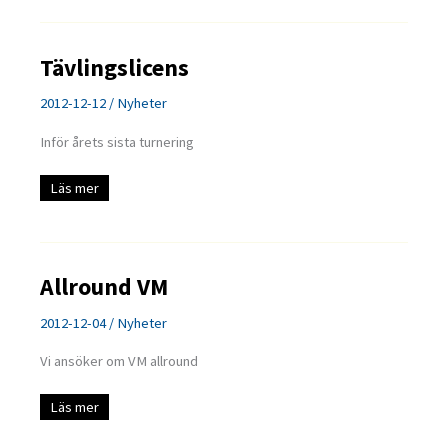
Tävlingslicens
2012-12-12
/
Nyheter
Inför årets sista turnering
Tävlingslicens
Läs mer
Allround VM
2012-12-04
/
Nyheter
Vi ansöker om VM allround
Allround
Läs mer
VM