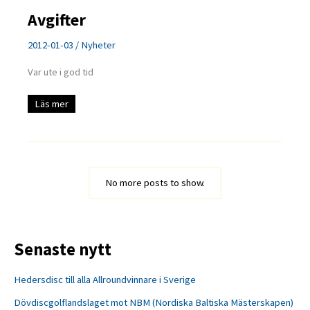
Avgifter
2012-01-03
/
Nyheter
Var ute i god tid
Avgifter
Läs mer
No more posts to show.
Senaste nytt
Hedersdisc till alla Allroundvinnare i Sverige
Dövdiscgolflandslaget mot NBM (Nordiska Baltiska Mästerskapen)