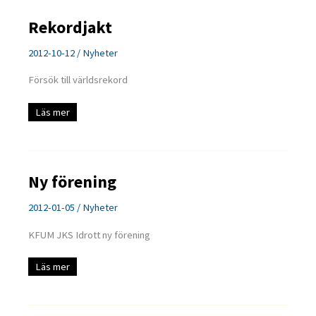
Rekordjakt
2012-10-12
/
Nyheter
Försök till världsrekord
Rekordjakt
Läs mer
Ny förening
2012-01-05
/
Nyheter
KFUM JKS Idrott ny förening
Ny
Läs mer
förening