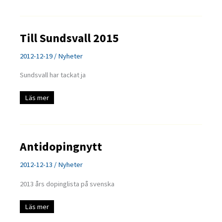
Till Sundsvall 2015
2012-12-19
/
Nyheter
Sundsvall har tackat ja
Till
Läs mer
Sundsvall
2015
Antidopingnytt
2012-12-13
/
Nyheter
2013 års dopinglista på svenska
Antidopingnytt
Läs mer