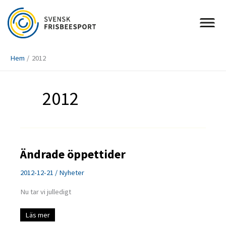
Hoppa
till
innehåll
Hem
2012
2012
Ändrade öppettider
2012-12-21
/
Nyheter
Nu tar vi julledigt
Ändrade
Läs mer
öppettider