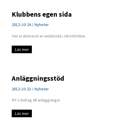
Klubbens egen sida
2012-10-24
/
Nyheter
Har ni aktiverat er webbsida i IdrottOnline
Klubbens
Läs mer
egen
sida
Anläggningsstöd
2012-10-23
/
Nyheter
RF:s bidrag till anläggningar
Anläggningsstöd
Läs mer