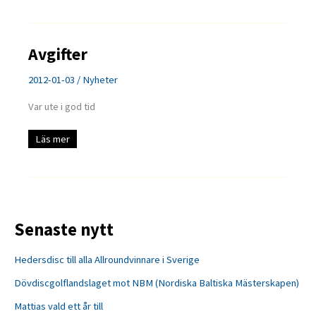
Avgifter
2012-01-03
/
Nyheter
Var ute i god tid
Avgifter
Läs mer
Senaste nytt
Hedersdisc till alla Allroundvinnare i Sverige
Dövdiscgolflandslaget mot NBM (Nordiska Baltiska Mästerskapen)
Mattias vald ett år till