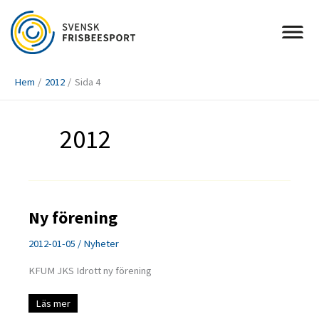
Hoppa
till
innehåll
Hem
2012
Sida 4
2012
Ny förening
2012-01-05
/
Nyheter
KFUM JKS Idrott ny förening
Ny
Läs mer
förening