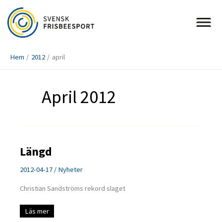
Hoppa
till
innehåll
Hem
2012
april
April 2012
Längd
2012-04-17
/
Nyheter
Christian Sandströms rekord slaget
Längd
Läs mer