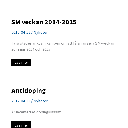
SM veckan 2014-2015
2012-04-12
/
Nyheter
Fyra städer är kvar i kampen om att få arrangera SM-veckan
sommar 2014 och 2015
SM
Läs mer
veckan
2014-
2015
Antidoping
2012-04-11
/
Nyheter
Är läkemedlet dopingklassat
Antidoping
Läs mer