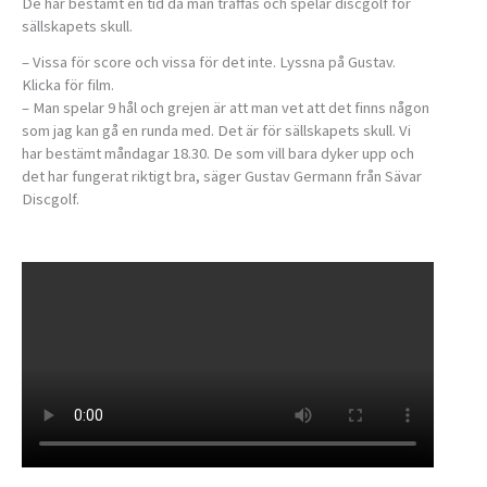
De har bestämt en tid då man träffas och spelar discgolf för
sällskapets skull.
– Vissa för score och vissa för det inte. Lyssna på Gustav.
Klicka för film.
– Man spelar 9 hål och grejen är att man vet att det finns någon
som jag kan gå en runda med. Det är för sällskapets skull. Vi
har bestämt måndagar 18.30. De som vill bara dyker upp och
det har fungerat riktigt bra, säger Gustav Germann från Sävar
Discgolf.