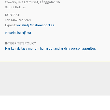
Cowork/Telegrafhuset, Långgatan 26
821 43 Bollnäs
KONTAKT:
Tel: +46709265927
E-post:
kansliet@frisbeesport.se
Visselblåsartjänst
INTEGRITETSPOLICY
Här kan du läsa mer om hur vi behandlar dina personuppgifter.
Vi använder tillfälliga cookies för att ge dig en bättre upplevelse. Några
cookies är nödvändiga för att webbplatsen ska fungera korrekt. Genom
att använda våra tjänster godkänner du detta. Här kan du läsa mer om