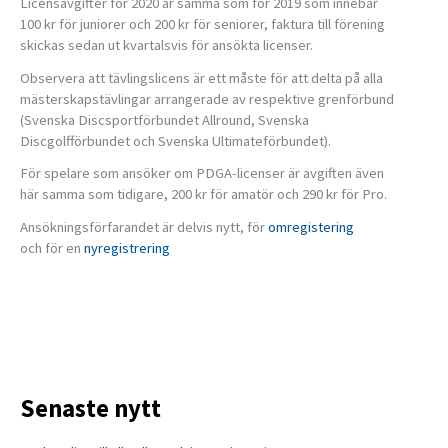
Licensavgifter för 2020 är samma som för 2019 som innebär
100 kr för juniorer och 200 kr för seniorer, faktura till förening
skickas sedan ut kvartalsvis för ansökta licenser.
Observera att tävlingslicens är ett måste för att delta på alla
mästerskapstävlingar arrangerade av respektive grenförbund
(Svenska Discsportförbundet Allround, Svenska
Discgolfförbundet och Svenska Ultimateförbundet).
För spelare som ansöker om PDGA-licenser är avgiften även
här samma som tidigare, 200 kr för amatör och 290 kr för Pro.
Ansökningsförfarandet är delvis nytt, för
omregistering
och för en
nyregistrering
Senaste nytt