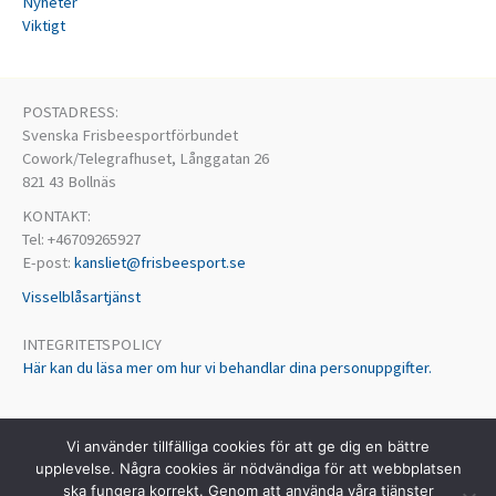
Nyheter
Viktigt
POSTADRESS:
Svenska Frisbeesportförbundet
Cowork/Telegrafhuset, Långgatan 26
821 43 Bollnäs
KONTAKT:
Tel: +46709265927
E-post:
kansliet@frisbeesport.se
Visselblåsartjänst
INTEGRITETSPOLICY
Här kan du läsa mer om hur vi behandlar dina personuppgifter.
Vi använder tillfälliga cookies för att ge dig en bättre
upplevelse. Några cookies är nödvändiga för att webbplatsen
ska fungera korrekt. Genom att använda våra tjänster