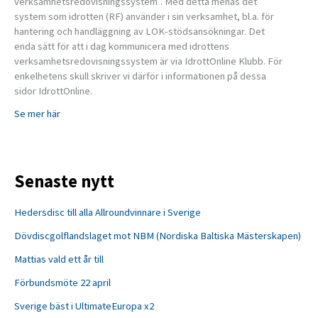
verksamhetsredovisningssystem”. Med detta menas det
system som idrotten (RF) använder i sin verksamhet, bl.a. för
hantering och handläggning av LOK-stödsansökningar. Det
enda sätt för att i dag kommunicera med idrottens
verksamhetsredovisningssystem är via IdrottOnline Klubb. För
enkelhetens skull skriver vi därför i informationen på dessa
sidor IdrottOnline.
Se mer här
Senaste nytt
Hedersdisc till alla Allroundvinnare i Sverige
Dövdiscgolflandslaget mot NBM (Nordiska Baltiska Mästerskapen)
Mattias vald ett år till
Förbundsmöte 22 april
Sverige bäst i UltimateEuropa x2