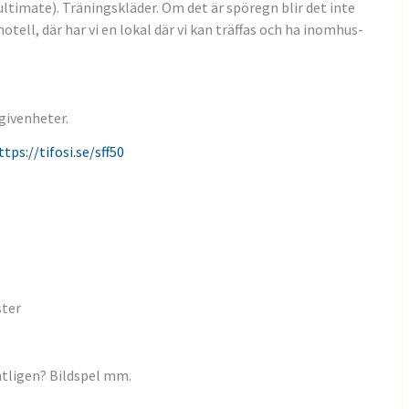
ultimate). Träningskläder. Om det är spöregn blir det inte
hotell, där har vi en lokal där vi kan träffas och ha inomhus-
egivenheter.
ttps://tifosi.se/sff50
ster
ntligen? Bildspel mm.