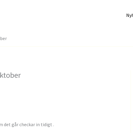
Ny
ober
ktober
 det går checkar in tidigt .