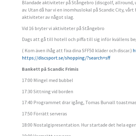
Blandade aktiviteter på Stångebro (discgolf, allround, 
av. Utan då har vi en inomhuslokal på Scandic City, vårt 
aktiviteter av något slag.
Vid 16 bryter vi aktiviteter på Stångebro
Dags att gå till hotell och piffa till sig inför kvällens b
( Kom även ihåg att fixa dina SFF50 kläder och discar.)
h
https://discsport.se/shopping/?search=sff
Bankett på Scandic Frimis
17:00 Mingel med bubbel
17:30 Sittning vid borden
17:40 Programmet drar igång, Tomas Burvall toastma
17:50 Förrätt serveras
18:00 Nostalgipresentation. Hur startade det hela ege
19:00 Varmrätt serveras