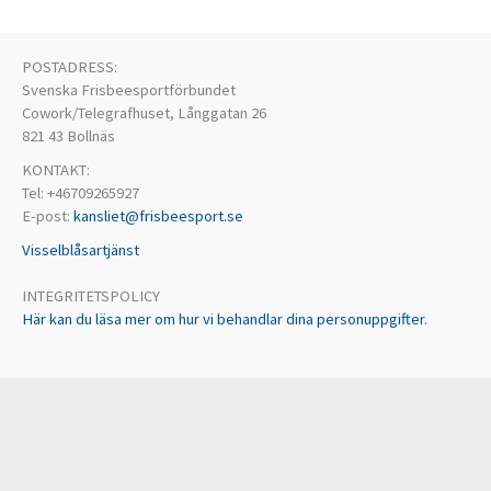
POSTADRESS:
Svenska Frisbeesportförbundet
Cowork/Telegrafhuset, Långgatan 26
821 43 Bollnäs
KONTAKT:
Tel: +46709265927
E-post:
kansliet@frisbeesport.se
Visselblåsartjänst
INTEGRITETSPOLICY
Här kan du läsa mer om hur vi behandlar dina personuppgifter.