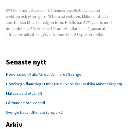
SVT kommer att sända 42,5 timmar parallellt i tv och på
webben och ytterligare 45 bara på webben. Målet är att alla
sporter ska få tv-tid i någon form. Hittills har SVT lyckats med
det under alla SM-veckor. I år är det tuffare än någonsin att
infria den målsättningen, eftersom hela 57 sporter deltar.
Senaste nytt
Hedersdisc till alla Allroundvinnare i Sverige
Dövdiscgolflandslaget mot NBM (Nordiska Baltiska Mästerskapen)
Mattias vald ett år till
Förbundsmöte 22 april
Sverige bäst i UltimateEuropa x2
Arkiv