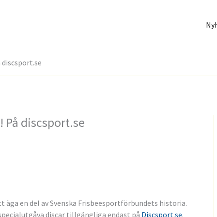
Ny
å discsport.se
! På discsport.se
att äga en del av Svenska Frisbeesportförbundets historia.
e specialutgåva discar tillgängliga endast på
Discsport.se
.