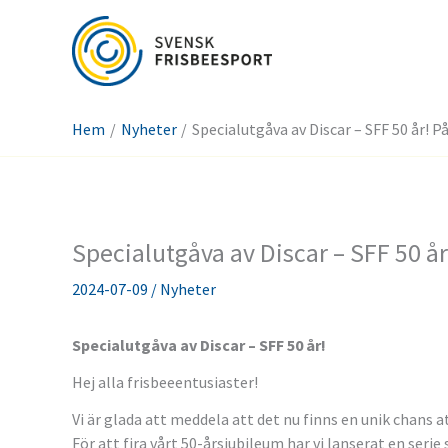
Hoppa
till
innehåll
Hem
Nyheter
Specialutgåva av Discar – SFF 50 år! P
Specialutgåva av Discar – SFF 50 år
2024-07-09
/
Nyheter
Specialutgåva av Discar – SFF 50 år!
Hej alla frisbeeentusiaster!
Vi är glada att meddela att det nu finns en unik chans 
För att fira vårt 50-årsjubileum har vi lanserat en seri