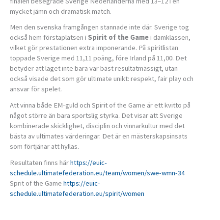
finalen besegrade Sverige Nederländerna med 13–12 i en
mycket jämn och dramatisk match.
Men den svenska framgången stannade inte där. Sverige tog
också hem förstaplatsen i
Spirit of the Game
i damklassen,
vilket gör prestationen extra imponerande. På spiritlistan
toppade Sverige med 11,11 poäng, före Irland på 11,00. Det
betyder att laget inte bara var bäst resultatmässigt, utan
också visade det som gör ultimate unikt: respekt, fair play och
ansvar för spelet.
Att vinna både EM-guld och Spirit of the Game är ett kvitto på
något större än bara sportslig styrka. Det visar att Sverige
kombinerade skicklighet, disciplin och vinnarkultur med det
bästa av ultimates värderingar. Det är en mästerskapsinsats
som förtjänar att hyllas.
Resultaten finns här
https://euic-
schedule.ultimatefederation.eu/team/women/swe-wmn-34
Sprit of the Game
https://euic-
schedule.ultimatefederation.eu/spirit/women