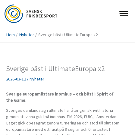
Hoppa
till
innehåll
Hem
Nyheter
Sverige bäst i UltimateEuropa x2
Sverige bäst i UltimateEuropa x2
2026-03-12
/
Nyheter
Sverige europamästare inomhus – och bäst i Spirit of
the Game
.
Sveriges damlandslag i ultimate har återigen skrivit historia
genom att vinna guld på inomhus-EM 2026, EUIC, i Amsterdam.
Laget gick obesegrat genom turneringen och stod till slut som
europamästare med ett facit på 9 segrar och 0 förluster. I