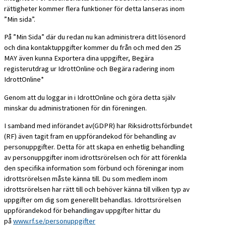
rättigheter kommer flera funktioner för detta lanseras inom
”Min sida”.
På ”Min Sida” där du redan nu kan administrera ditt lösenord
och dina kontaktuppgifter kommer du från och med den 25
MAY även kunna Exportera dina uppgifter, Begära
registerutdrag ur IdrottOnline och Begära radering inom
IdrottOnline*
Genom att du loggar in i IdrottOnline och göra detta själv
minskar du administrationen för din föreningen.
I samband med införandet av(GDPR) har Riksidrottsförbundet
(RF) även tagit fram en uppförandekod för behandling av
personuppgifter. Detta för att skapa en enhetlig behandling
av personuppgifter inom idrottsrörelsen och för att förenkla
den specifika information som förbund och föreningar inom
idrottsrörelsen måste känna till. Du som medlem inom
idrottsrörelsen har rätt till och behöver känna till vilken typ av
uppgifter om dig som generel
lt behandlas. Idrottsrörelsen
uppförandekod för behandlingav uppgifter hittar du
på
www.rf.se/personuppgifter