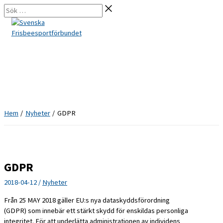
Hoppa
Sök
till
…
innehåll
Hem
Nyheter
GDPR
GDPR
2018-04-12
/
Nyheter
Från 25 MAY 2018 gäller EU:s nya dataskyddsförordning
(GDPR) som innebär ett stärkt skydd för enskildas personliga
integritet. För att underlätta administrationen av individens