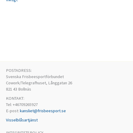
POSTADRESS:
Svenska Frisbeesportförbundet
Cowork/Telegrafhuset, Långgatan 26
821 43 Bollnäs
KONTAKT:
Tel: +46709265927
E-post:
kansliet@frisbeesport.se
Visselblåsartjänst
INTEGRITETSPOLICY