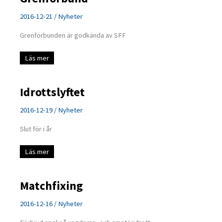
2016-12-21
/
Nyheter
Grenförbunden är godkända av SFF
Grenförbund
Läs mer
Idrottslyftet
2016-12-19
/
Nyheter
Slut för i år
Idrottslyftet
Läs mer
Matchfixing
2016-12-16
/
Nyheter