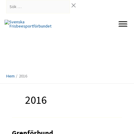
Hoppa
Sök
till
…
innehåll
Hem
2016
2016
Grenförbund