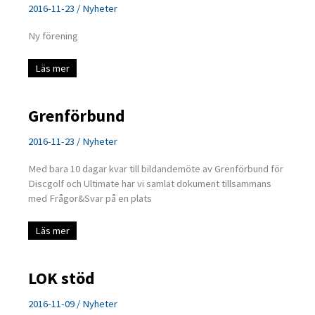
2016-11-23
/
Nyheter
Ny förening
Sollefteå
Läs mer
Discgolf
Grenförbund
2016-11-23
/
Nyheter
Med bara 10 dagar kvar till bildandemöte av Grenförbund för
Discgolf och Ultimate har vi samlat dokument tillsammans
med Frågor&Svar på en plats
Grenförbund
Läs mer
LOK stöd
2016-11-09
/
Nyheter