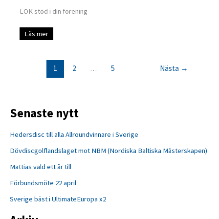
LOK stöd i din förening
LOK
Läs mer
stöd
1
2
…
5
Nästa
→
Senaste nytt
Hedersdisc till alla Allroundvinnare i Sverige
Dövdiscgolflandslaget mot NBM (Nordiska Baltiska Mästerskapen)
Mattias vald ett år till
Förbundsmöte 22 april
Sverige bäst i UltimateEuropa x2