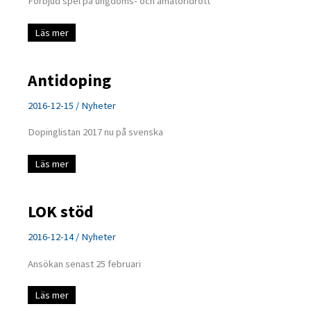
Förbjud spel på ungdoms- och amatöridrott
Matchfixing
Läs mer
Antidoping
2016-12-15
/
Nyheter
Dopinglistan 2017 nu på svenska
Antidoping
Läs mer
LOK stöd
2016-12-14
/
Nyheter
Ansökan senast 25 februari
LOK
Läs mer
stöd