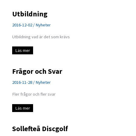
Utbildning
2016-12-02
/
Nyheter
Utbildning vad är det som krävs
Utbildning
Läs mer
Frågor och Svar
2016-11-28
/
Nyheter
Fler frågor och fler svar
Frågor
Läs mer
och
Svar
Sollefteå Discgolf