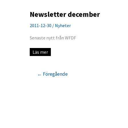
Newsletter december
2011-12-30
/
Nyheter
Senaste nytt från WFDF
Newsletter
Läs mer
december
←
Föregående