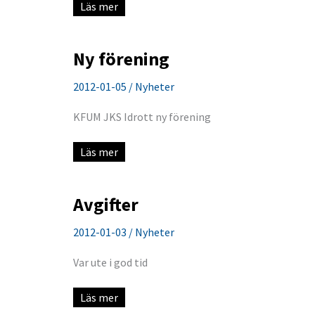
Kallelse
Läs mer
årsmöte
Ny förening
2012-01-05
/
Nyheter
KFUM JKS Idrott ny förening
Ny
Läs mer
förening
Avgifter
2012-01-03
/
Nyheter
Var ute i god tid
Avgifter
Läs mer