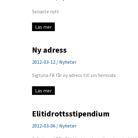
Senaste nytt
Årsmötet
Läs mer
2012
Ny adress
2012-03-12
/
Nyheter
Sigtuna FK får ny adress till sin hemsida
Ny
Läs mer
adress
Elitidrottsstipendium
2012-03-06
/
Nyheter