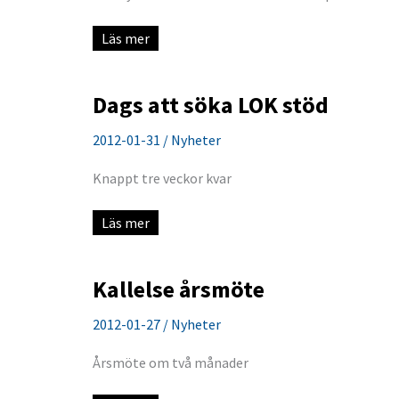
Kosttillskott
Läs mer
Dags att söka LOK stöd
2012-01-31
/
Nyheter
Knappt tre veckor kvar
Dags
Läs mer
att
söka
LOK
stöd
Kallelse årsmöte
2012-01-27
/
Nyheter
Årsmöte om två månader