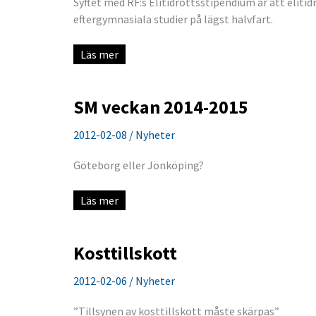
Syftet med RF:s Elitidrottsstipendium är att elit
eftergymnasiala studier på lägst halvfart.
Elitidrottsstipendium
Läs mer
SM veckan 2014-2015
2012-02-08
/
Nyheter
Göteborg eller Jönköping?
SM
Läs mer
veckan
2014-
2015
Kosttillskott
2012-02-06
/
Nyheter
”Tillsynen av kosttillskott måste skärpas”